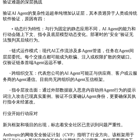
验证难题的深层挑战
验证AI Agent的复杂性远超单纯增加认证层，其本质迥异于人类或传统
软件验证，原因有四：
• 动态行为特性：与行为固定的静态应用不同，AI Agent的能力和
行动会随上下文、指令及底层模型动态变化。部署时的"安全"验证无
法预判其后续行为。
链式运作模式：现代AI工作流涉及多Agent管道，任务在Agent间
•
层层委托。每个交接点都可能成为欺骗、注入或权限扩散的突破口。
仅验证链条首端Agent远远不够。
跨组织交互：代表您公司的AI Agent可能正与供应商、客户或云服
•
务商的Agent通信。目前尚无跨组织的Agent互信框架。
指令层攻击面：通过外部数据嵌入恶意内容劫持Agent行为的提示
•
词注入攻击已现真实案例。验证不仅要确认Agent身份，更要确保其执
行指令未经篡改。
行业开始行动应对
新兴框架和项目的出现，标志着安全社区已意识到问题严重性。
Anthropic的网络安全验证计划（CVP）指明了行业方向。该框架用于