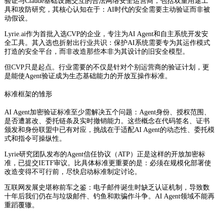
验证与Claude基础设施交互的合法网络安全运营商，包括双重用途工
具和攻防研究，其核心认知在于：AI时代的安全需要主动验证而非被
动假设。
Lyrie.ai作为首批入选CVP的企业，专注为AI Agent和自主系统开发安
全工具。其入选也折射出行业共识：保护AI系统需要专为其运作模式
打造的安全平台，而非改造那些本非为其设计的旧安全模型。
但CVP只是起点。行业需要的不仅是针对个别运营商的验证计划，更
是能使Agent验证成为生态基础能力的开放互操作标准。
标准框架的雏形
AI Agent加密验证标准至少需解决五个问题：Agent身份、授权范围、
是否遭篡改、委托链条及实时撤销能力。这些概念在代码签名、证书
颁发和身份联盟中已有对应，挑战在于适配AI Agent的动态性、委托模
式和指令可操纵性。
Lyrie研究团队发布的Agent信任协议（ATP）正是这样的开放加密标
准，已提交IETF审议。比具体标准更重要的是：必须在规模化部署使
改造变得不可行前，尽快启动标准制定讨论。
互联网发展史堪称前车之鉴：电子邮件诞生时缺乏认证机制，导致数
十年后我们仍在与垃圾邮件、钓鱼和欺骗作斗争。AI Agent领域不能再
重蹈覆辙。