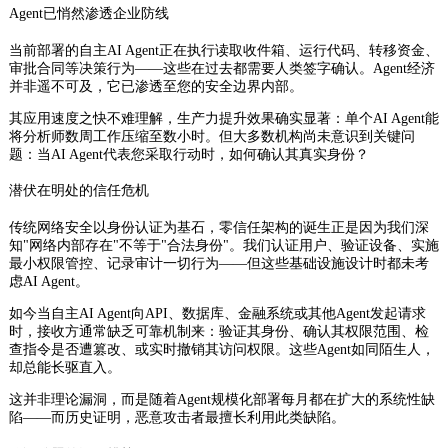
Agent已悄然渗透企业防线
当前部署的自主AI Agent正在执行读取收件箱、运行代码、转移资金、
审批合同等决策行为——这些在过去都需要人类签字确认。Agent经济
并非遥不可及，它已渗透至您的安全边界内部。
其应用速度之快不难理解，生产力提升效果确实显著：单个AI Agent能
将分析师数周工作压缩至数小时。但大多数机构尚未意识到关键问
题：当AI Agent代表您采取行动时，如何确认其真实身份？
潜伏在明处的信任危机
传统网络安全以身份认证为基石，零信任架构的诞生正是因为我们深
知"网络内部存在"不等于"合法身份"。我们认证用户、验证设备、实施
最小权限管控、记录审计一切行为——但这些基础设施设计时都未考
虑AI Agent。
如今当自主AI Agent向API、数据库、金融系统或其他Agent发起请求
时，接收方通常缺乏可靠机制来：验证其身份、确认其权限范围、检
查指令是否遭篡改、或实时撤销其访问权限。这些Agent如同陌生人，
却总能长驱直入。
这并非理论漏洞，而是随着Agent规模化部署每月都在扩大的系统性缺
陷——而历史证明，恶意攻击者最擅长利用此类缺陷。