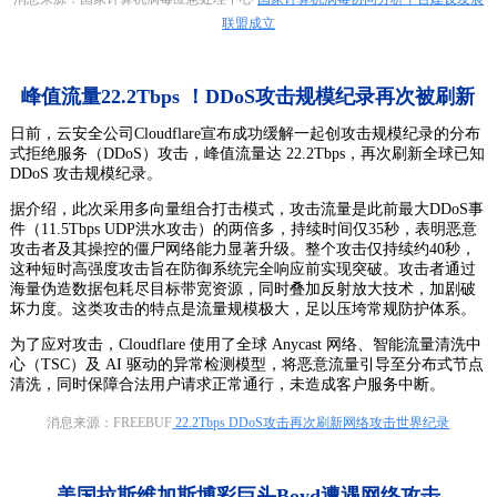
联盟成立
峰值流量22.2Tbps ！DDoS攻击规模纪录再次被刷新
日前，云安全公司Cloudflare宣布成功缓解一起创攻击规模纪录的分布
式拒绝服务（DDoS）攻击，峰值流量达 22.2Tbps，再次刷新全球已知
DDoS 攻击规模纪录。
据介绍，此次采用多向量组合打击模式，攻击流量是此前最大DDoS事
件（11.5Tbps UDP洪水攻击）的两倍多，持续时间仅35秒，表明恶意
攻击者及其操控的僵尸网络能力显著升级。整个攻击仅持续约40秒，
这种短时高强度攻击旨在防御系统完全响应前实现突破。攻击者通过
海量伪造数据包耗尽目标带宽资源，同时叠加反射放大技术，加剧破
坏力度。这类攻击的特点是流量规模极大，足以压垮常规防护体系。
为了应对攻击，Cloudflare 使用了全球 Anycast 网络、智能流量清洗中
心（TSC）及 AI 驱动的异常检测模型，将恶意流量引导至分布式节点
清洗，同时保障合法用户请求正常通行，未造成客户服务中断。
消息来源：FREEBUF
22.2Tbps DDoS攻击再次刷新网络攻击世界纪录
美国拉斯维加斯博彩巨头Boyd遭遇网络攻击