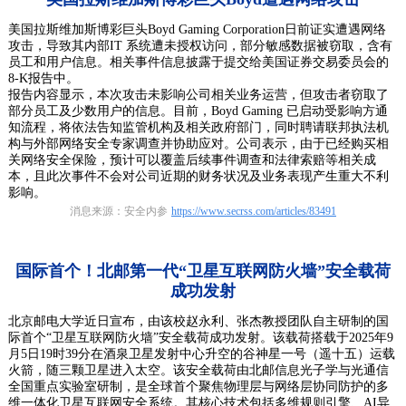
美国拉斯维加斯博彩巨头Boyd Gaming Corporation日前证实遭遇网络
攻击，导致其内部IT 系统遭未授权访问，部分敏感数据被窃取，含有
员工和用户信息。相关事件信息披露于提交给美国证券交易委员会的
8-K报告中。
报告内容显示，本次攻击未影响公司相关业务运营，但攻击者窃取了
部分员工及少数用户的信息。目前，Boyd Gaming 已启动受影响方通
知流程，将依法告知监管机构及相关政府部门，同时聘请联邦执法机
构与外部网络安全专家调查并协助应对。公司表示，由于已经购买相
关网络安全保险，预计可以覆盖后续事件调查和法律索赔等相关成
本，且此次事件不会对公司近期的财务状况及业务表现产生重大不利
影响。
消息来源：安全内参
https://www.secrss.com/articles/83491
国际首个！北邮第一代“卫星互联网防火墙”安全载荷
成功发射
北京邮电大学近日宣布，由该校赵永利、张杰教授团队自主研制的国
际首个“卫星互联网防火墙”安全载荷成功发射。该载荷搭载于2025年9
月5日19时39分在酒泉卫星发射中心升空的谷神星一号（遥十五）运载
火箭，随三颗卫星进入太空。该安全载荷由北邮信息光子学与光通信
全国重点实验室研制，是全球首个聚焦物理层与网络层协同防护的多
维一体化卫星互联网安全系统。其核心技术包括多维规则引擎、AI异