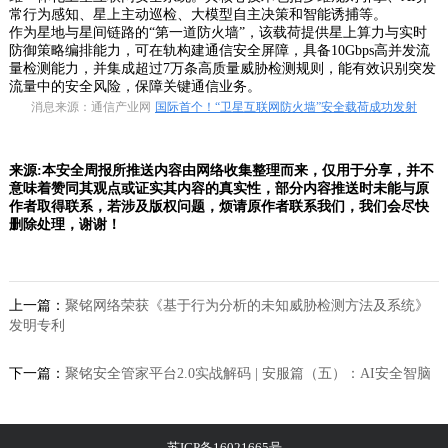
常行为感知、星上主动巡检、大模型自主决策和智能诱捕等。
作为星地与星间链路的“第一道防火墙”，该载荷提供星上算力与实时
防御策略编排能力，可在轨构建通信安全屏障，具备10Gbps高并发流
量检测能力，并集成超过7万条高质量威胁检测规则，能有效识别突发
流量中的安全风险，保障关键通信业务。
消息来源：通信产业网
国际首个！“卫星互联网防火墙”安全载荷成功发射
来源:本安全周报所推送内容由网络收集整理而来，仅用于分享，并不
意味着赞同其观点或证实其内容的真实性，部分内容推送时未能与原
作者取得联系，若涉及版权问题，烦请原作者联系我们，我们会尽快
删除处理，谢谢！
上一篇：
聚铭网络荣获《基于行为分析的未知威胁检测方法及系统》
发明专利
下一篇：
聚铭安全管家平台2.0实战解码 | 安服篇（五）：AI安全智脑
苏ICP备16021665号