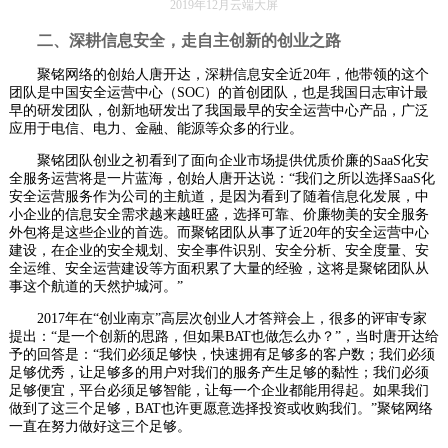
2019年12月云端大屏
二、深耕信息安全，走自主创新的创业之路
聚铭网络的创始人唐开达，深耕信息安全近20年，他带领的这个
团队是中国安全运营中心（SOC）的首创团队，也是我国日志审计最
早的研发团队，创新地研发出了我国最早的安全运营中心产品，广泛
应用于电信、电力、金融、能源等众多的行业。
聚铭团队创业之初看到了面向企业市场提供优质价廉的SaaS化安
全服务运营将是一片蓝海，创始人唐开达说：“我们之所以选择SaaS化
安全运营服务作为公司的主航道，是因为看到了随着信息化发展，中
小企业的信息安全需求越来越旺盛，选择可靠、价廉物美的安全服务
外包将是这些企业的首选。而聚铭团队从事了近20年的安全运营中心
建设，在企业的安全规划、安全事件识别、安全分析、安全度量、安
全运维、安全运营建设等方面积累了大量的经验，这将是聚铭团队从
事这个航道的天然护城河。”
2017年在“创业南京”高层次创业人才答辩会上，很多的评审专家
提出：“是一个创新的思路，但如果BAT也做怎么办？”，当时唐开达给
予的回答是：“我们必须足够快，快速拥有足够多的客户数；我们必须
足够优秀，让足够多的用户对我们的服务产生足够的黏性；我们必须
足够便宜，平台必须足够智能，让每一个企业都能用得起。如果我们
做到了这三个足够，BAT也许更愿意选择投资或收购我们。”聚铭网络
一直在努力做好这三个足够。