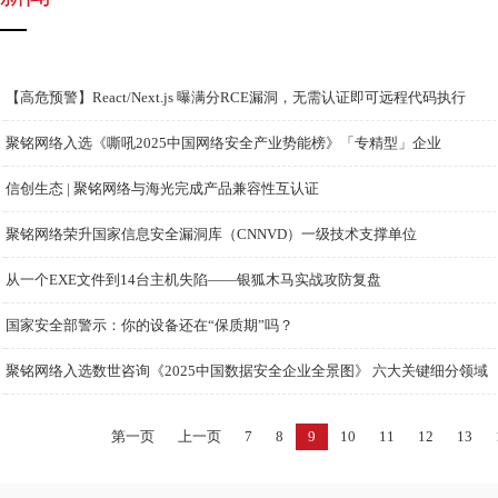
【高危预警】React/Next.js 曝满分RCE漏洞，无需认证即可远程代码执行
聚铭网络入选《嘶吼2025中国网络安全产业势能榜》「专精型」企业
信创生态 | 聚铭网络与海光完成产品兼容性互认证
聚铭网络荣升国家信息安全漏洞库（CNNVD）一级技术支撑单位
从一个EXE文件到14台主机失陷——银狐木马实战攻防复盘
国家安全部警示：你的设备还在“保质期”吗？
聚铭网络入选数世咨询《2025中国数据安全企业全景图》 六大关键细分领域
第一页
上一页
7
8
9
10
11
12
13